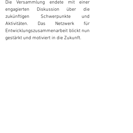
Die Versammlung endete mit einer 
engagierten Diskussion über die 
zukünftigen Schwerpunkte und 
Aktivitäten. Das Netzwerk für 
Entwicklungszusammenarbeit blickt nun 
gestärkt und motiviert in die Zukunft. 
An der Gründungsversammlung vom 
31. März wurden Sandra Rohner-
Uebersax, Andrea Hoch, Carola Büchel, 