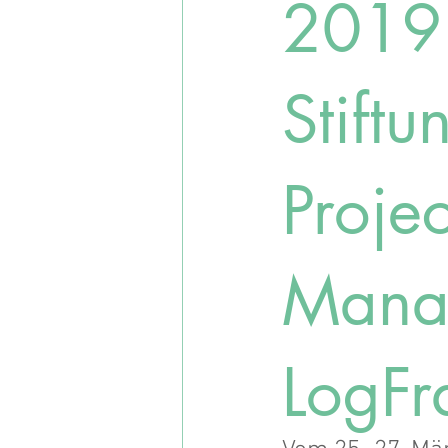
2019
Stiftu
Proje
Mana
LogF