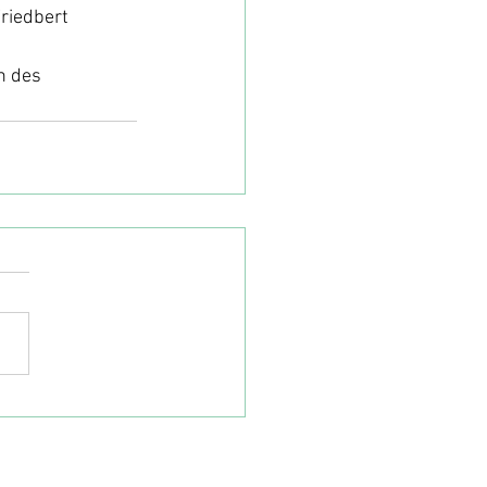
riedbert  
n des 
|
www.entwicklungszusammenarbeit.li