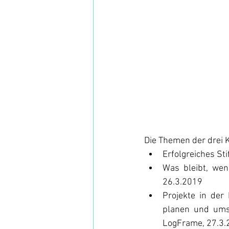
Die Themen der drei 
Erfolgreiches St
Was  bleibt,  wen
26.3.2019
Projekte  in  de
planen  und  ums
LogFrame, 27.3.