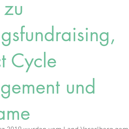
 zu
ngsfundraising,
ct Cycle
gement und
rame