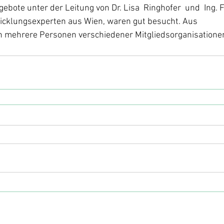
bote unter der Leitung von Dr. Lisa  Ringhofer  und  Ing. F
wicklungsexperten aus Wien, waren gut besucht. Aus
 mehrere Personen verschiedener Mitgliedsorganisatione
beit in Liechtenstein |
info@entwicklungszusammenarbeit.li