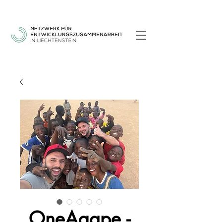
OneAgape -