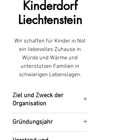
Kinderdorf
Liechtenstein
Wir schaffen für Kinder in Not
ein liebevolles Zuhause in
Würde und Wärme und
unterstützen Familien in
schwierigen Lebenslagen.
Ziel und Zweck der
Organisation
Wir sorgen dafür, dass Kinder und
Gründungsjahr
Jugendliche Zugang zu Bildung und
medizinischer Versorgung erhalten. In
Die gemeinnützige Organisation SOS-
137 Ländern dieser Welt helfen wir